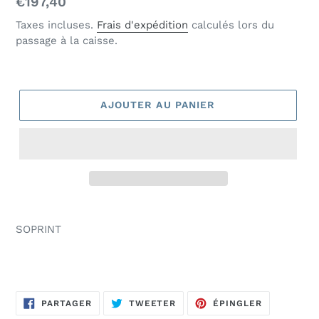
Prix
€197,40
normal
Taxes incluses.
Frais d'expédition
calculés lors du
passage à la caisse.
AJOUTER AU PANIER
SOPRINT
PARTAGER
TWEETER
ÉPINGLER
PARTAGER
TWEETER
ÉPINGLER
SUR
SUR
SUR
FACEBOOK
TWITTER
PINTEREST