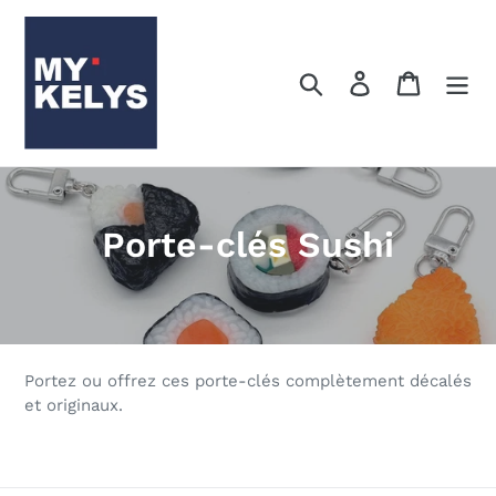
Passer
au
contenu
Rechercher
Se connecter
Panier
C
Porte-clés Sushi
o
l
l
Portez ou offrez ces porte-clés complètement décalés
e
et originaux.
c