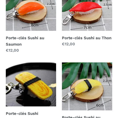
Sushi
Sushi
au
au
Saumon
Thon
Porte-clés Sushi au
Porte-clés Sushi au Thon
Prix
€12,00
Saumon
normal
Prix
€12,00
normal
Porte-
Porte-
clés
clés
Sushi
Sushi
Omelette
au
Yellow
fish
Porte-clés Sushi
Porte-clés Sushi au