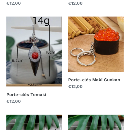
Prix
€12,00
Prix
€12,00
normal
normal
Porte-
Porte-
clés
clés
Temaki
Maki
Gunkan
Porte-clés Maki Gunkan
Prix
€12,00
normal
Porte-clés Temaki
Prix
€12,00
normal
Porte-
Porte-
clés
clés