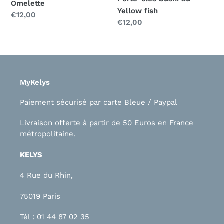
Omelette
Yellow fish
Prix
€12,00
Prix
€12,00
normal
normal
MyKelys
Paiement sécurisé par carte Bleue / Paypal
Livraison offerte à partir de 50 Euros en France
métropolitaine.
KELYS
4 Rue du Rhin,
75019 Paris
Tél : 01 44 87 02 35