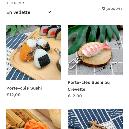
t
TRIER PAR
i
12 produits
o
Porte-
Porte-
n
clés
clés
:
Sushi
Sushi
au
Crevette
Porte-clés Sushi au
Porte-clés Sushi
Crevette
Prix
€12,00
Prix
€12,00
normal
normal
Porte-
Porte-
clés
clés
Maki
Gimpap