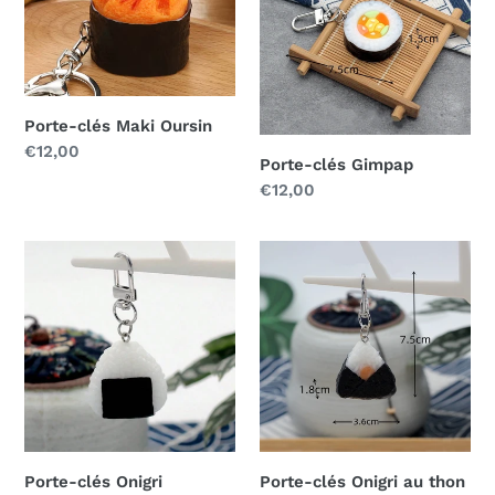
Oursin
Porte-clés Maki Oursin
Prix
€12,00
Porte-clés Gimpap
normal
Prix
€12,00
normal
Porte-
Porte-
clés
clés
Onigri
Onigri
au
thon
Porte-clés Onigri
Porte-clés Onigri au thon