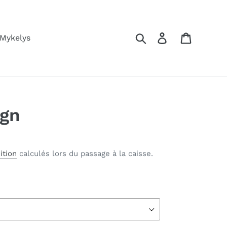
Rechercher
Se connecter
Panier
 Mykelys
ign
ition
calculés lors du passage à la caisse.