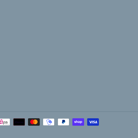
Moyens
de
paiement