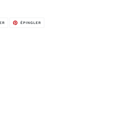
TWEETER
ÉPINGLER
ER
ÉPINGLER
SUR
SUR
TWITTER
PINTEREST