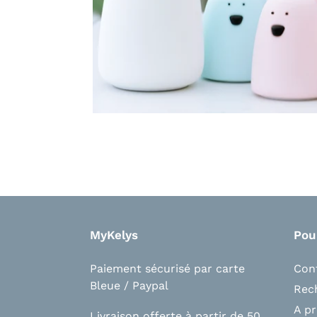
MyKelys
Pou
Paiement sécurisé par carte
Con
Bleue / Paypal
Rec
A p
Livraison offerte à partir de 50