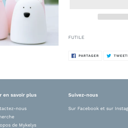
FUTILE
PARTAGER
PARTAGER
TWEET
SUR
FACEBOOK
r en savoir plus
Suivez-nous
tactez-nous
Sur Facebook
et s
ur Insta
herche
ropos de Mykelys