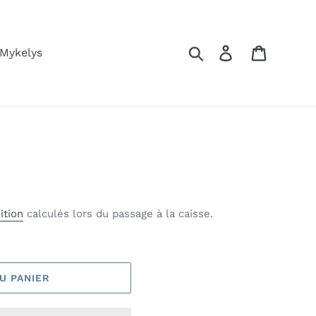
Rechercher
Se connecter
Panier
 Mykelys
ition
calculés lors du passage à la caisse.
U PANIER