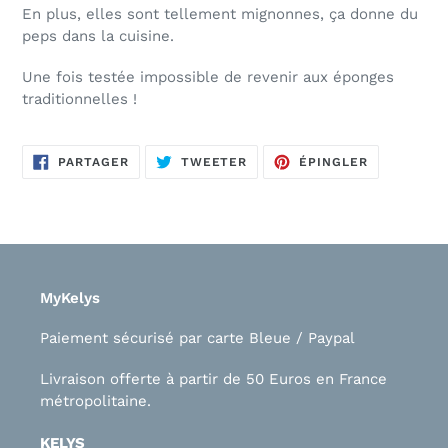
En plus, elles sont tellement mignonnes, ça donne du
peps dans la cuisine.
Une fois testée impossible de revenir aux éponges
traditionnelles !
PARTAGER
TWEETER
ÉPINGLER
PARTAGER
TWEETER
ÉPINGLER
SUR
SUR
SUR
FACEBOOK
TWITTER
PINTEREST
MyKelys
Paiement sécurisé par carte Bleue / Paypal
Livraison offerte à partir de 50 Euros en France
métropolitaine.
KELYS