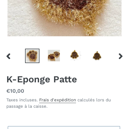
DIAPOSITIVE
DIAP
PRÉCÉDENTE
SUIV
K-Eponge Patte
Prix
€10,00
normal
Taxes incluses.
Frais d'expédition
calculés lors du
passage à la caisse.