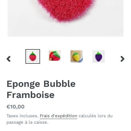
DIAPOSITIVE
DIAP
PRÉCÉDENTE
SUIV
Eponge Bubble
Framboise
Prix
€10,00
normal
Taxes incluses.
Frais d'expédition
calculés lors du
passage à la caisse.