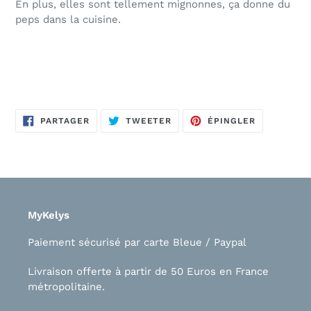
En plus, elles sont tellement mignonnes, ça donne du
peps dans la cuisine.
PARTAGER
TWEETER
ÉPINGLER
PARTAGER
TWEETER
ÉPINGLER
SUR
SUR
SUR
FACEBOOK
TWITTER
PINTEREST
MyKelys
Paiement sécurisé par carte Bleue / Paypal
Livraison offerte à partir de 50 Euros en France
métropolitaine.