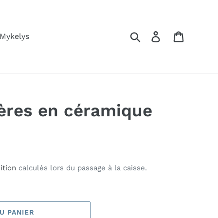
Rechercher
Se connecter
Panier
 Mykelys
lères en céramique
ition
calculés lors du passage à la caisse.
U PANIER