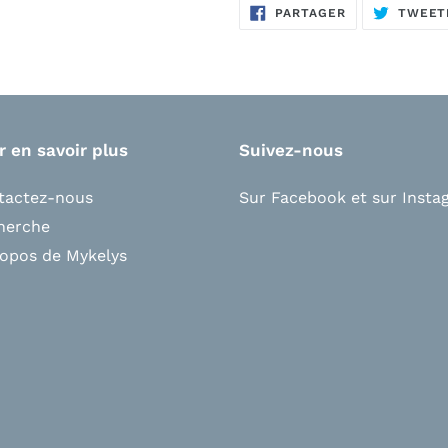
PARTAGER
PARTAGER
TWEET
SUR
FACEBOOK
r en savoir plus
Suivez-nous
tactez-nous
Sur Facebook
et s
ur Insta
herche
ropos de Mykelys