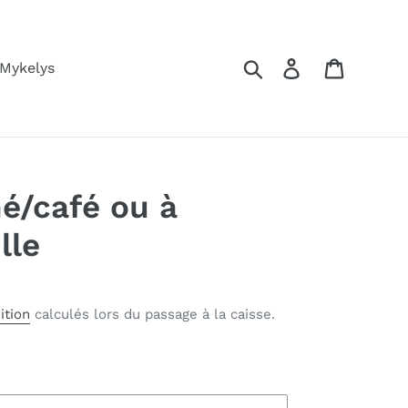
Rechercher
Se connecter
Panier
 Mykelys
hé/café ou à
lle
ition
calculés lors du passage à la caisse.