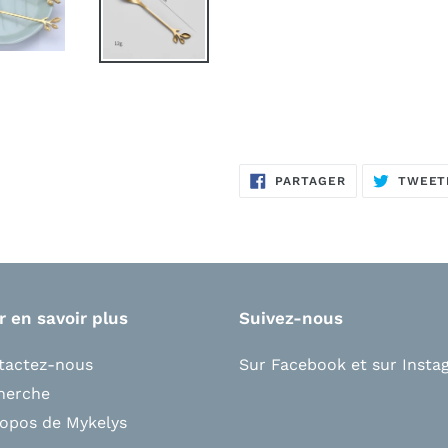
PARTAGER
PARTAGER
TWEET
SUR
FACEBOOK
r en savoir plus
Suivez-nous
tactez-nous
Sur Facebook
et s
ur Insta
herche
ropos de Mykelys