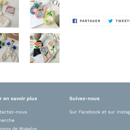
PARTAGER
PARTAGER
TWEET
SUR
FACEBOOK
r en savoir plus
Suivez-nous
tactez-nous
Sur Facebook
et s
ur Insta
herche
ropos de Mykelys