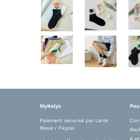
MyKelys
Pou
Paiement sécurisé par carte
Con
Bleue / Paypal
Rec
A p