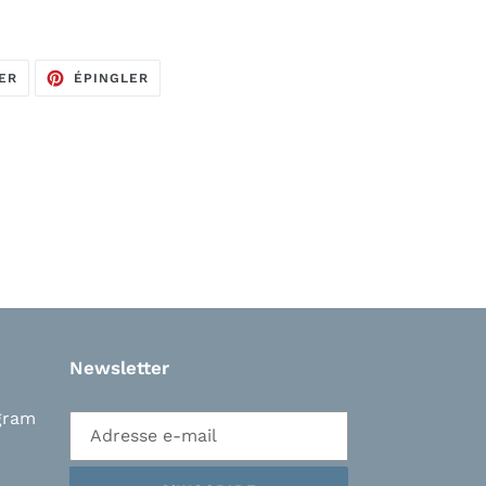
TWEETER
ÉPINGLER
ER
ÉPINGLER
SUR
SUR
TWITTER
PINTEREST
Newsletter
gram