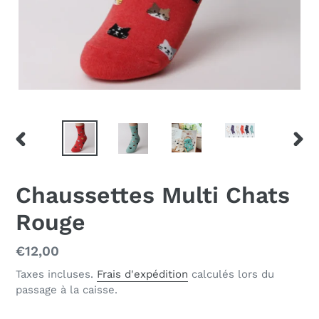
DIAPOSITIVE
DIAP
PRÉCÉDENTE
SUIV
Chaussettes Multi Chats
Rouge
Prix
€12,00
normal
Taxes incluses.
Frais d'expédition
calculés lors du
passage à la caisse.