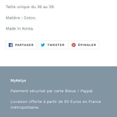
Taille unique du 36 au 39.
Matière : Coton.
Made in Korea.
PARTAGER
TWEETER
ÉPINGLER
PARTAGER
TWEETER
ÉPINGLER
SUR
SUR
SUR
FACEBOOK
TWITTER
PINTEREST
MyKelys
Paiement sécurisé par carte Bleue / Paypal
Livraison offerte à partir de 50 Euros en France
métropolitaine.