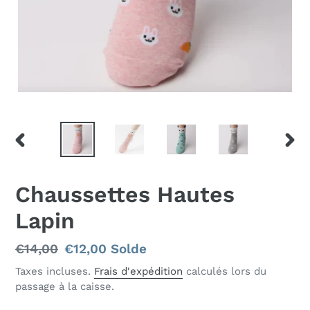
DIAPOSITIVE
DIAP
PRÉCÉDENTE
SUIV
Chaussettes Hautes
Lapin
Prix
€14,00
Prix
€12,00
Solde
normal
réduit
Taxes incluses.
Frais d'expédition
calculés lors du
passage à la caisse.