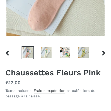
DIAPOSITIVE
DIAP
PRÉCÉDENTE
SUIV
Chaussettes Fleurs Pink
Prix
€12,00
normal
Taxes incluses.
Frais d'expédition
calculés lors du
passage à la caisse.