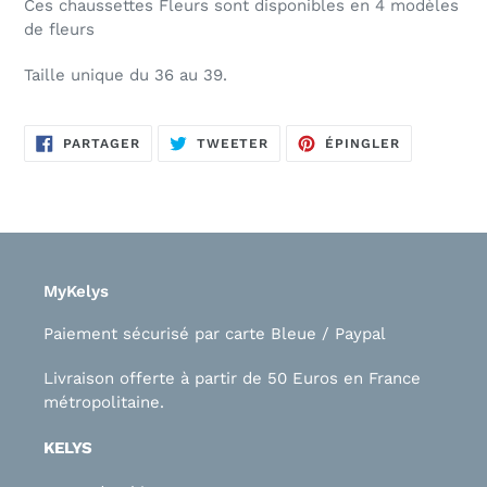
Ces chaussettes Fleurs sont disponibles en 4 modèles
de fleurs
Taille unique du 36 au 39.
PARTAGER
TWEETER
ÉPINGLER
PARTAGER
TWEETER
ÉPINGLER
SUR
SUR
SUR
FACEBOOK
TWITTER
PINTEREST
MyKelys
Paiement sécurisé par carte Bleue / Paypal
Livraison offerte à partir de 50 Euros en France
métropolitaine.
KELYS