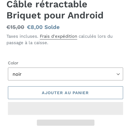
Câble rétractable
Briquet pour Android
Prix
€15,00
Prix
€8,00
Solde
normal
réduit
Taxes incluses.
Frais d'expédition
calculés lors du
passage à la caisse.
Color
AJOUTER AU PANIER