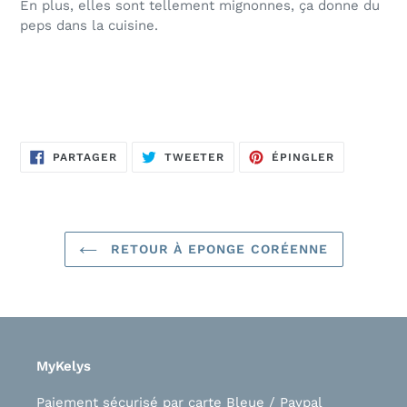
En plus, elles sont tellement mignonnes, ça donne du
peps dans la cuisine.
PARTAGER
TWEETER
ÉPINGLER
PARTAGER
TWEETER
ÉPINGLER
SUR
SUR
SUR
FACEBOOK
TWITTER
PINTEREST
RETOUR À EPONGE CORÉENNE
MyKelys
Paiement sécurisé par carte Bleue / Paypal