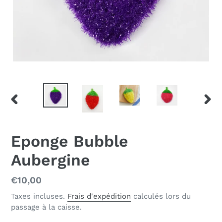
DIAPOSITIVE
DIAP
PRÉCÉDENTE
SUIV
Eponge Bubble
Aubergine
Prix
€10,00
normal
Taxes incluses.
Frais d'expédition
calculés lors du
passage à la caisse.