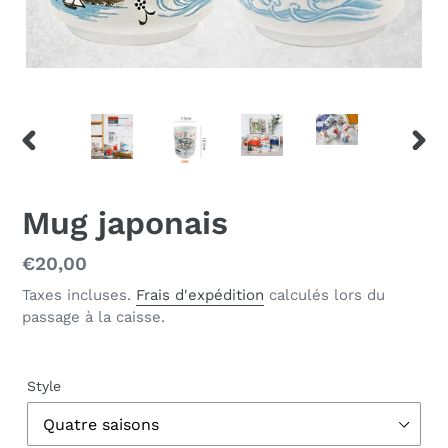
DIAPOSITIVE
DIAP
PRÉCÉDENTE
SUIV
Mug japonais
Prix
€20,00
normal
Taxes incluses.
Frais d'expédition
calculés lors du
passage à la caisse.
Style