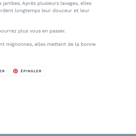
s jambes. Après plusieurs lavages, elles
ardent longtemps leur douceur et leur
pourrez plus vous en passer.
ent mignonnes, elles mettent de la bonne
TWEETER
ÉPINGLER
ER
ÉPINGLER
SUR
SUR
TWITTER
PINTEREST