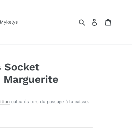
Rechercher
Se connecter
Panier
 Mykelys
s Socket
 Marguerite
ition
calculés lors du passage à la caisse.