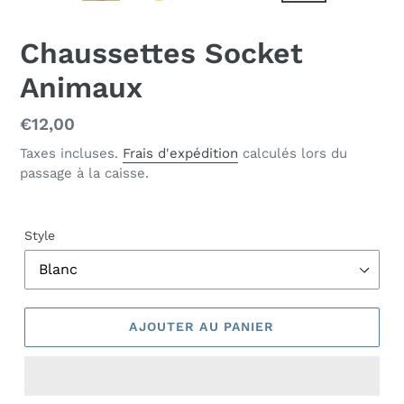
DIAPOSITIVE
DIAP
PRÉCÉDENTE
SUIV
Chaussettes Socket
Animaux
Prix
€12,00
normal
Taxes incluses.
Frais d'expédition
calculés lors du
passage à la caisse.
Style
AJOUTER AU PANIER