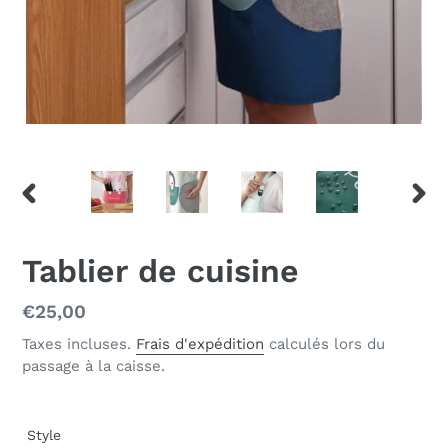
DIAPOSITIVE
DIAP
PRÉCÉDENTE
SUIV
Tablier de cuisine
Prix
€25,00
normal
Taxes incluses.
Frais d'expédition
calculés lors du
passage à la caisse.
Style