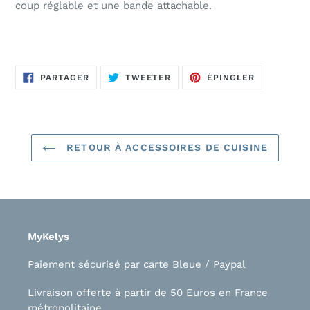
coup réglable et une bande attachable.
PARTAGER
TWEETER
ÉPINGLER
PARTAGER
TWEETER
ÉPINGLER
SUR
SUR
SUR
FACEBOOK
TWITTER
PINTEREST
RETOUR À ACCESSOIRES DE CUISINE
MyKelys
Paiement sécurisé par carte Bleue / Paypal
Livraison offerte à partir de 50 Euros en France
métropolitaine.