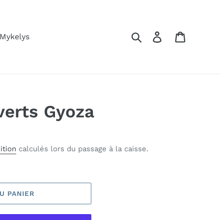
Rechercher
Se connecter
Panier
 Mykelys
verts Gyoza
ition
calculés lors du passage à la caisse.
U PANIER