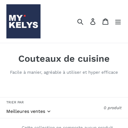
Passer
au
contenu
Rechercher
Se connecter
Panier
C
Couteaux de cuisine
o
Facile à manier, agréable à utiliser et hyper efficace
l
l
e
TRIER PAR
0 produit
c
t
Cette collection ne comporte aucun produit